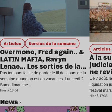
Articles
Sorties de la semaine
Articles
Overmono, Fred again.. &
À la su
LATIN MAFIA, Ravyn
judicia
Lenae… Les sorties de la
ne rev
semaine
Pas toujours facile de garder le fil des jours de la
Ce 7 août, l
semaine quand on est en vacances. Luncredi ?
liquidation j
Samedimanche…
festival mar
Hier à 18:04
Hier à 17:33
news
Lire l’article