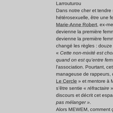
Larrouturou
Dans notre cher et tendre 
hétérosexuelle, être une f
Marie-Anne Robert
, ex-m
devienne la première fe
devienne la première femm
changé les règles : douz
«
Cette non-mixité est cho
quand on est qu’entre fe
l’association. Pourtant, c
manageuse de rappeurs, c
Le Cercle
» et mentore à 
s’être sentie «
réfractaire
»
discours et décrit cet es
pas mélanger ».
Alors MEWEM, comment ça 