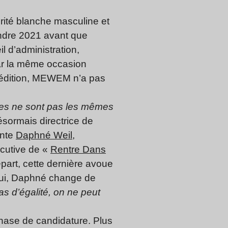
rité blanche masculine et
tendre 2021 avant que
d’administration,
par la même occasion
 édition, MEWEM n’a pas
nges ne sont pas les mêmes
sormais directrice de
onte
Daphné Weil
,
cutive de «
Rentre Dans
art, cette dernière avoue
’hui, Daphné change de
pas d’égalité, on ne peut
ase de candidature. Plus