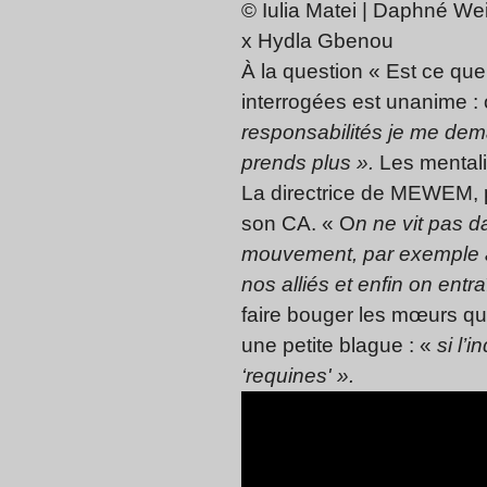
© Iulia Matei | Daphné Wei
x Hydla Gbenou
À la question « Est ce qu
interrogées est unanime : o
responsabilités je me de
prends plus ».
Les mentali
La directrice de MEWEM, p
son CA. « O
n ne vit pas
mouvement, par exemple a
nos alliés et enfin on entr
faire bouger les mœurs qu
une petite blague : «
si l’
‘requines' ».