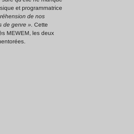
musique et programmatrice
préhension de nos
s de genre ».
Cette
près MEWEM, les deux
mentorées.