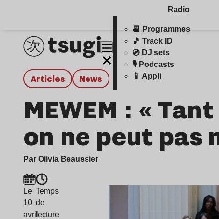
Radio
📆 Programmes
🎵 Track ID
💿 DJ sets
🎙️ Podcasts
📱 Appli
Articles
news
MEWEM : « Tant q
on ne peut pas 
Par Olivia Beaussier
Le
Temps
10
de
avril
lecture