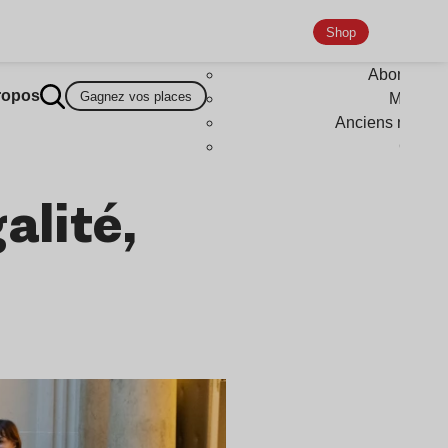
Shop
Abonneme
ropos
Gagnez vos places
Magazi
Anciens numér
Goodi
alité,