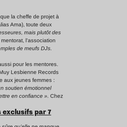
i que la cheffe de projet à
lias Ama), toute deux
sseures, mais plutôt des
mentorat, l’association
xemples de meufs DJs.
.
aussi pour les mentores.
el Muy Lesbienne Records
ée aux jeunes femmes :
un soutien émotionnel
mettre en confiance ».
Chez
 exclusifs par 7
e sûre qu’elle ne manque