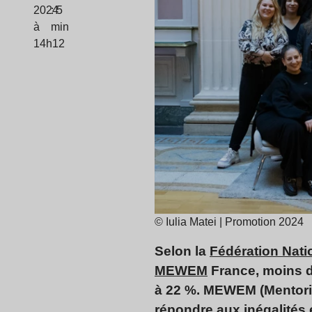
2024
: 5
à
min
14h12
© Iulia Matei | Promotion 2024
Selon la
Fédération Nati
MEWEM
France, moins de
à 22 %. MEWEM (Mentorin
répondre aux inégalités e