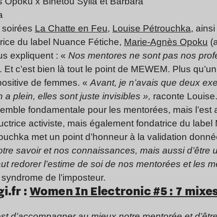
ès Opoku x Binetou Sylla et Barbara
a
s soirées
La Chatte en Feu
,
Louise Pétrouchka
, ains
rice du label Nuance Fétiche,
Marie-Agnès Opoku
(a
 expliquent : «
Nos mentores ne sont pas nos profe
 Et c’est bien là tout le point de MEWEM. Plus qu’un 
 positive de femmes. «
Avant, je n’avais que deux e
a plein, elles sont juste invisibles »,
raconte Louise
 semble fondamentale pour les mentorées, mais l’est 
ductrice activiste, mais également fondatrice du lab
ouchka met un point d’honneur à la validation donn
otre savoir et nos connaissances, mais aussi d’être 
l faut redorer l’estime de soi de nos mentorées et les 
syndrome de l’imposteur.
i.fr :
Women In Electronic #5 : 7 mixes
’est d’accompagner au mieux notre mentorée et d’êtr