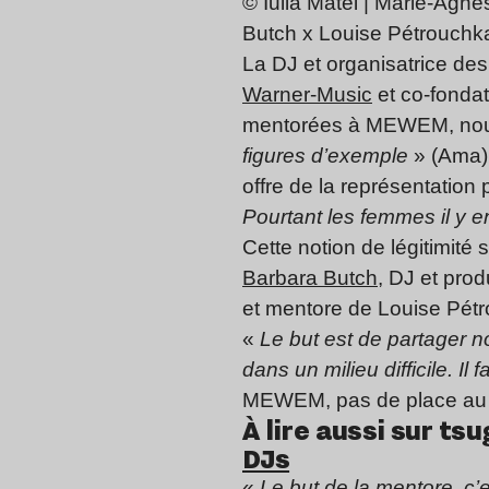
© Iulia Matei | Marie-Agn
Butch x Louise Pétrouchk
La DJ et organisatrice de
Warner-Music
et co-fondat
mentorées à MEWEM, nous
figures d’exemple
» (Ama).
offre de la représentation
Pourtant les femmes il y en 
Cette notion de légitimité
Barbara Butch
, DJ et pro
et mentore de Louise Pétr
«
Le but est de partager n
dans un milieu difficile. I
MEWEM, pas de place au 
À lire aussi sur tsug
DJs
«
Le but de la mentore, c