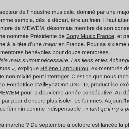
secteur de l’industrie musicale, dominé par une majo
emme semble, dès le départ, être un frein. Il faut at
entore de MEWEM, désormais membre de son conseil 
mme nommée Présidente de
Sony Music France
, et 
e à la tête d’une
major
en France. Pour sa sixième
e mentores bénévoles pour douze mentorées.
isie mais surtout nécessaire. Les liens et les écha
mmes »,
explique
Hélène Larrouturou
, ex-mentorée dé
ette non-mixité peut interroger. C’est ce que nous rac
o-Fondatrice d’AllEyezOnIt UNLTD, productrice exé
MEWEM pour la deuxième année consécutive. Au dép
 par peur d’encore plus isoler les femmes. Aujourd
pace féminin comme indispensable : «
tant qu’il n’y a 
marche ? De septembre à octobre est lancée la ph