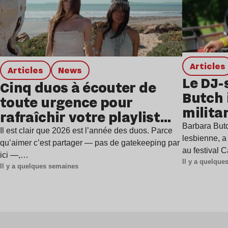
Articles
Articles
news
Le DJ-
Cinq duos à écouter de
Butch 
toute urgence pour
milita
rafraîchir votre playlist
à Gren
Barbara Butc
estivale
Il est clair que 2026 est l’année des duos. Parce
lesbienne, a
qu’aimer c’est partager — pas de gatekeeping par
au festival 
ici —,…
Il y a quelqu
Il y a quelques semaines