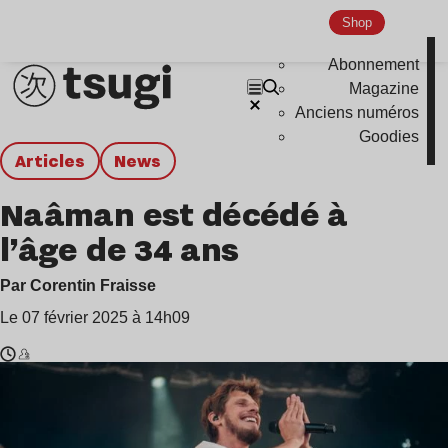
Shop
Abonnement
Magazine
Anciens numéros
Goodies
Articles
news
Naâman est décédé à
l’âge de 34 ans
Par Corentin Fraisse
Le 07 février 2025 à 14h09
Temps
Naâman
de
lecture
: