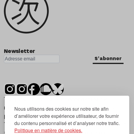
Newsletter
S'abonner
Tsugi est un mensuel indépendant sur la
musique et les nouvelles tendances, dont la
Nous utilisons des cookies sur notre site afin
d’améliorer votre expérience utilisateur, de fournir
première parution date de 2007.
du contenu personnalisé et d’analyser notre trafic.
Tsugi en japonais signifie « prochain », « suivant
Politique en matière de cookies.
», ce qui correspond à la thématique du