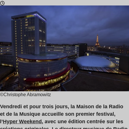
Temps
de
lecture
:
6
min
©Christophe Abramowitz
Vendredi et pour trois jours, la Maison de la Radio
et de la Musique accueille son premier festival,
l’
Hyper Weekend
, avec une édition centrée sur les
créations originales. Le directeur musique de Radio