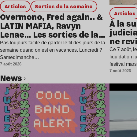
Articles
Sorties de la semaine
Articles
Overmono, Fred again.. &
À la su
LATIN MAFIA, Ravyn
judicia
Lenae… Les sorties de la
ne rev
semaine
Pas toujours facile de garder le fil des jours de la
Ce 7 août, l
semaine quand on est en vacances. Luncredi ?
liquidation j
Samedimanche…
festival mar
7 août 2026
7 août 2026
news
Lire l’article