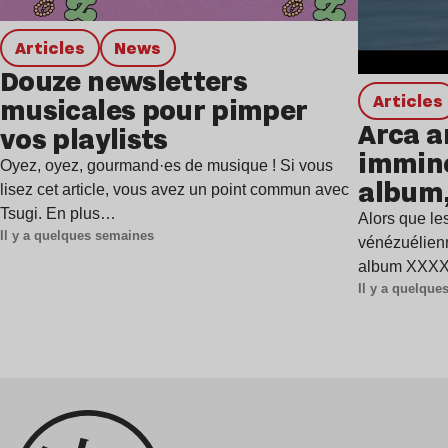
Articles
news
Douze newsletters
Articles
musicales pour pimper
Arca a
vos playlists
immine
Oyez, oyez, gourmand·es de musique ! Si vous
album,
lisez cet article, vous avez un point commun avec
Tsugi. En plus…
Alors que les
Il y a quelques semaines
vénézuélienn
album XXXXX
Il y a quelqu