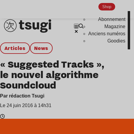
Shop
Abonnement
Magazine
Anciens numéros
Goodies
Articles
news
« Suggested Tracks »,
le nouvel algorithme
Soundcloud
Par rédaction Tsugi
Le 24 juin 2016 à 14h31
Temps
de