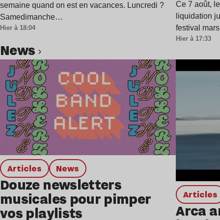
Ce 7 août, l
semaine quand on est en vacances. Luncredi ?
liquidation j
Samedimanche…
festival mar
Hier à 18:04
Hier à 17:33
news
Lire l’article
Articles
news
Douze newsletters
Articles
musicales pour pimper
Arca a
vos playlists