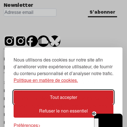
Newsletter
S'abonner
Tsugi est un mensuel indépendant sur la
musique et les nouvelles tendances, dont la
Nous utilisons des cookies sur notre site afin
d’améliorer votre expérience utilisateur, de fournir
première parution date de 2007.
du contenu personnalisé et d’analyser notre trafic.
Tsugi en japonais signifie « prochain », « suivant
Politique en matière de cookies.
», ce qui correspond à la thématique du
magazine, à l’affût des nouvelles tendances
Tout accepter
musicales, qu’elles viennent de la musique
électronique, du rock ou du hip hop, et des
Refuser le non essentiel
nouveaux phénomènes de société liés à la
musique.
Préférences