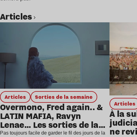
Articles
Lire l’article
Articles
Sorties de la semaine
Articles
Overmono, Fred again.. &
À la su
LATIN MAFIA, Ravyn
judicia
Lenae… Les sorties de la
ne rev
semaine
Pas toujours facile de garder le fil des jours de la