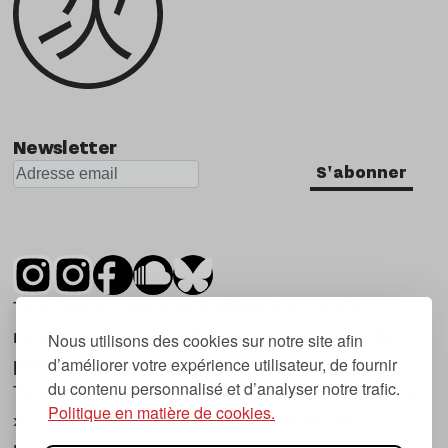
Newsletter
S'abonner
Tsugi est un mensuel indépendant sur la
musique et les nouvelles tendances, dont la
Nous utilisons des cookies sur notre site afin
d’améliorer votre expérience utilisateur, de fournir
première parution date de 2007.
du contenu personnalisé et d’analyser notre trafic.
Tsugi en japonais signifie « prochain », « suivant
Politique en matière de cookies.
», ce qui correspond à la thématique du