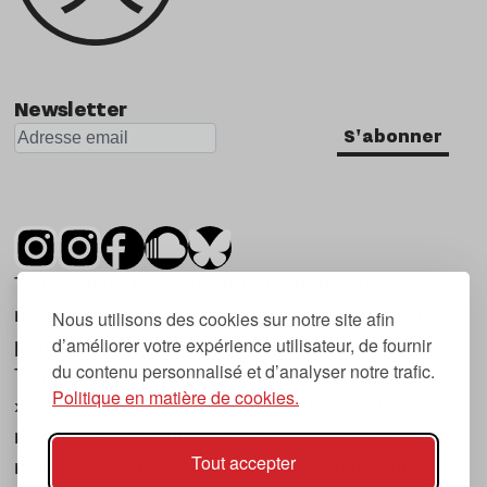
Newsletter
S'abonner
Tsugi est un mensuel indépendant sur la
musique et les nouvelles tendances, dont la
Nous utilisons des cookies sur notre site afin
d’améliorer votre expérience utilisateur, de fournir
première parution date de 2007.
du contenu personnalisé et d’analyser notre trafic.
Tsugi en japonais signifie « prochain », « suivant
Politique en matière de cookies.
», ce qui correspond à la thématique du
magazine, à l’affût des nouvelles tendances
Tout accepter
musicales, qu’elles viennent de la musique