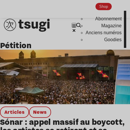
Shop
Abonnement
Magazine
Anciens numéros
Goodies
Pétition
Articles
news
Sónar : appel massif au boycott,