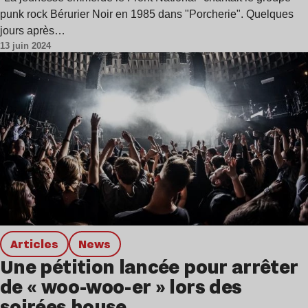
punk rock Bérurier Noir en 1985 dans "Porcherie". Quelques
jours après…
13 juin 2024
Articles
news
Une pétition lancée pour arrêter
de « woo-woo-er » lors des
soirées house