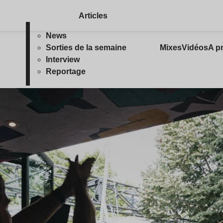
Articles
News
Sorties de la semaine
Mixes
Vidéos
A p
Interview
Reportage