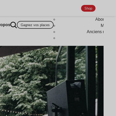
Shop
Abonneme
ropos
Gagnez vos places
Magazi
Anciens numér
Goodi