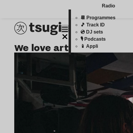
Radio
📆 Programmes
🎵 Track ID
💿 DJ sets
🎙️ Podcasts
we love art
📱 Appli