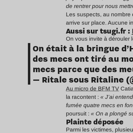
de rentrer pour nous mettr
Les suspects, au nombre d
arrive sur place. Aucune in
Aussi sur tsugi.fr :
On vous invite à dérouler 
On était à la bringue d
des mecs ont tiré au mo
mecs parce que des meuf
— Ritale sous Ritaline
Au micro de BFM TV
Catia
la racontent :
« J’ai entend
fumée quatre mecs en fond qu
poursuit :
« On a plongé sur
Plainte déposée
mo
Parmi les victimes, plusie