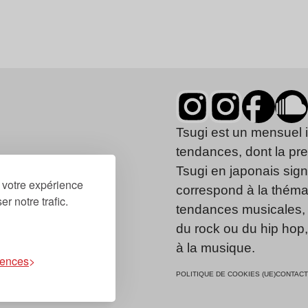
Tsugi est un mensuel 
tendances, dont la pr
Tsugi en japonais signi
r votre expérience
correspond à la thémat
r notre trafic.
tendances musicales, 
du rock ou du hip hop
à la musique.
rences
POLITIQUE DE COOKIES (UE)
CONTACT