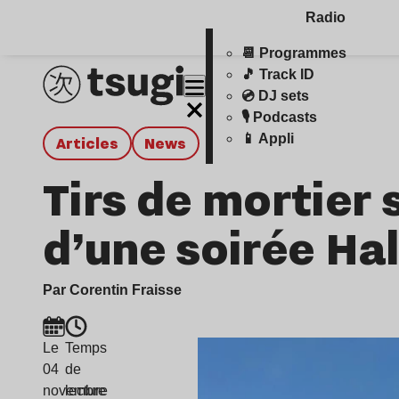
Radio
📆 Programmes
🎵 Track ID
💿 DJ sets
🎙️ Podcasts
📱 Appli
Articles
news
Tirs de mortier
d’une soirée Hal
Par Corentin Fraisse
Le
Temps
04
de
novembre
lecture