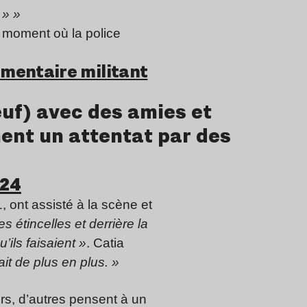
 » »
 moment où la police
umentaire militant
euf) avec des amies et
ment un attentat par des
024
, ont assisté à la scène et
s étincelles et derrière la
’ils faisaient »
. Catia
it de plus en plus. »
irs, d’autres pensent à un