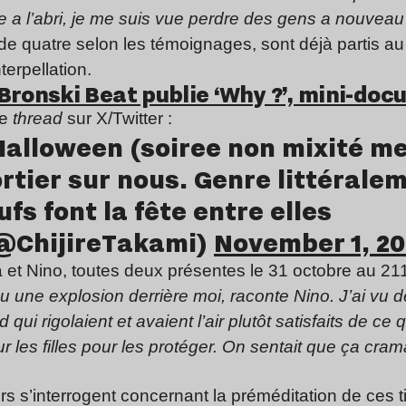
e a l’abri, je me suis vue perdre des gens a nouveau
e quatre selon les témoignages, sont déjà partis au
terpellation.
Bronski Beat publie ‘Why ?’, mini-doc
le
thread
sur X/Twitter :
’Halloween (soiree non mixité m
rtier sur nous. Genre littérale
s font la fête entre elles
 (@ChijireTakami)
November 1, 2
 et Nino, toutes deux présentes le 31 octobre au 211
u une explosion derrière moi, raconte Nino. J’ai vu de
i rigolaient et avaient l’air plutôt satisfaits de ce qu
 les filles pour les protéger. On sentait que ça crama
rtier
urs s’interrogent concernant la préméditation de ces t