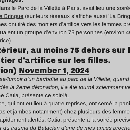
ns le Parc de la Villette à Paris, avait lieu une soir
 La Bringue
(sur leurs réseaux s’affiche aussi ‘La Bring
es ont tiré des mortiers d’artifice vers les femmes p
ituaient un groupe d’environ 75 personnes (environ 
rice)
intérieur, au moins 75 dehors sur
er d’artifice sur les filles.
ation)
November 1, 2024
se/fumoir d’un bar/boîte au parc de la Villette, quand
ès la 2eme détonation, il a été tourné sciemment v
 Catia, présente ce soir-là.
fice, qui ont eu lieu à quatre reprises, ont semé la p
bras et jambes notamment) chez plusieurs des femme
rapidement alertés. Catia, présente à la soirée précis
r du trauma du Bataclan d’une de mes amies proche :