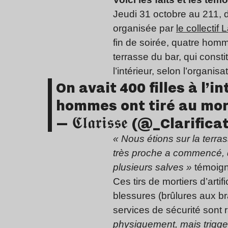
Jeudi 31 octobre au 211, da
organisée par
le collectif
fin de soirée, quatre homm
terrasse du bar, qui const
l’intérieur, selon l’organisat
On avait 400 filles à l’
hommes ont tiré au morti
— 𝕮𝖑𝖆𝖗𝖎𝖘𝖘𝖊 (@_Clarific
« Nous étions sur la terras
très proche a commencé, d
plusieurs salves »
témoigne
Ces tirs de mortiers d’arti
blessures (brûlures aux 
services de sécurité sont 
physiquement, mais trigge