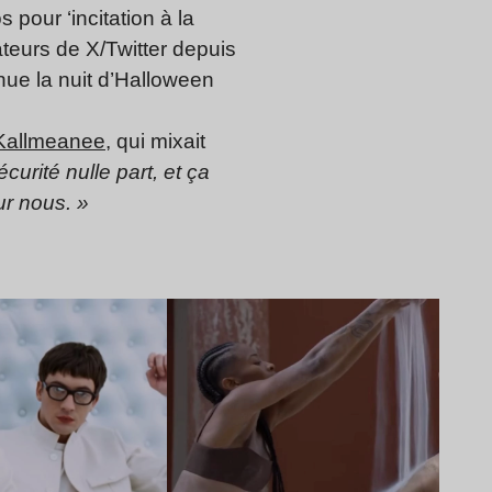
pour ‘incitation à la
teurs de X/Twitter depuis
enue la nuit d’Halloween
Kallmeanee
, qui mixait
curité nulle part, et ça
ur nous. »
Lire l’article