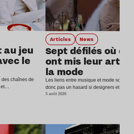
Articles
news
t au jeu
Sept défilés où de
avec le
ont mis leur art a
la mode
e des chaînes de
Les liens entre musique et mode sont parti
i et…
donc pas un hasard si designers et musi
5 août 2026
Lire l’article