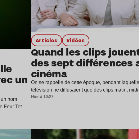
Articles
Vidéos
Quand les clips jouen
des sept différences 
lle
cinéma
vec un
On se rappelle de cette époque, pendant laquell
télévision ne diffusaient que des clips matin, mid
Hier à 10:27
 un nom
de Four Tet…
Lire l’article