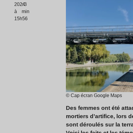
2024
: 3
à
min
15h56
© Cap écran Google Maps
Des femmes ont été att
mortiers d’artifice, lors 
sont déroulés sur la ter
Voici les faits et les té