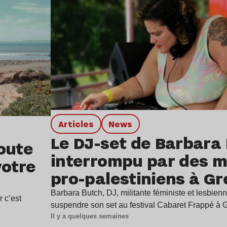
Articles
news
Le DJ-set de Barbara
oute
interrompu par des mi
votre
pro-palestiniens à G
Barbara Butch, DJ, militante féministe et lesbienn
r c’est
suspendre son set au festival Cabaret Frappé à
Il y a quelques semaines