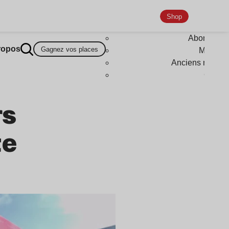
Shop
Abonneme
ropos
Gagnez vos places
Magazi
Anciens numér
Goodi
rs
te