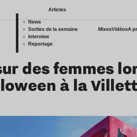
Articles
News
Sorties de la semaine
Mixes
Vidéos
A p
Interview
Reportage
 sur des femmes lo
loween à la Villet