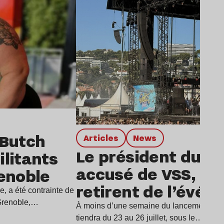
 Butch
Articles
news
Le président du De
litants
accusé de VSS, dix 
renoble
retirent de l’évé
e, a été contrainte de
 Grenoble,…
À moins d’une semaine du lancement du D
tiendra du 23 au 26 juillet, sous le…