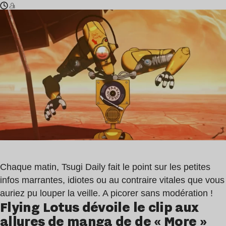
Temps
Flying
de
Lotus
lecture
,
:
Brian
2
Eno
min
Chaque matin, Tsugi Daily fait le point sur les petites
infos marrantes, idiotes ou au contraire vitales que vous
auriez pu louper la veille. A picorer sans modération !
Flying Lotus dévoile le clip aux
allures de manga de de « More »