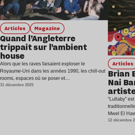
Articles
magazine
Quand l’Angleterre
trippait sur l’ambient
house
Articles
Alors que les raves faisaient exploser le
Brian 
Royaume-Uni dans les années 1990, les chill-out
rooms, espaces où se poser et…
Nai Ba
31 décembre 2025
artist
chanso
“Lullaby” es
Gaza
traditionnel
Mwel El Haw
12 décembre 
morceau se