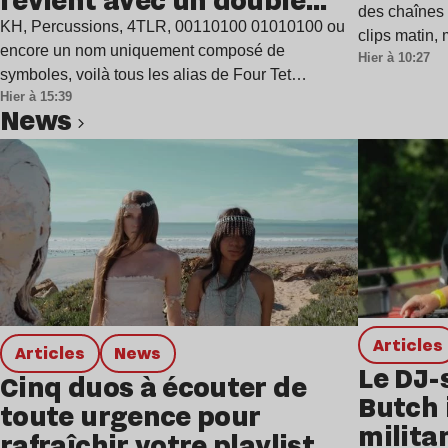
revient avec un double
des chaînes 
single
KH, Percussions, 4TLR, 00110100 01010100 ou
clips matin,
encore un nom uniquement composé de
Hier à 10:27
symboles, voilà tous les alias de Four Tet…
Hier à 15:39
news
Lire l’article
Articles
Articles
news
Le DJ-
Cinq duos à écouter de
Butch 
toute urgence pour
milita
rafraîchir votre playlist