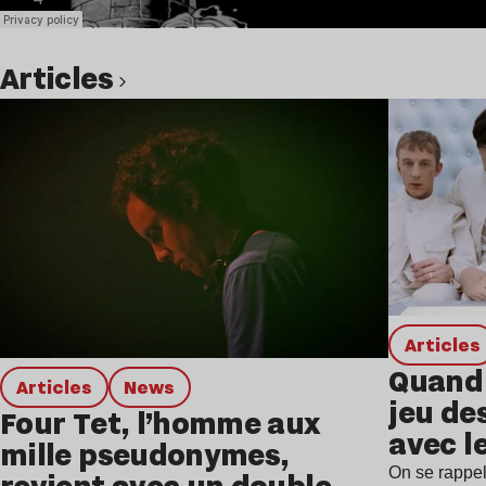
Articles
Lire l’article
Articles
Quand 
Articles
news
jeu de
Four Tet, l’homme aux
avec l
mille pseudonymes,
On se rappel