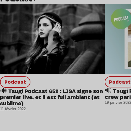
Lire l’article
podcast
podcast
🔊 Tsugi 
🔊 Tsugi Podcast 652 : LISA signe son
crew par
premier live, et il est full ambient (et
sublime)
19 janvier 202
11 février 2022