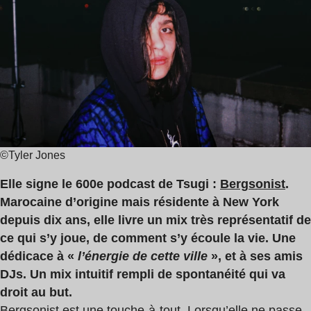
6
min
©Tyler Jones
Elle signe le 600e podcast de Tsugi :
Bergsonist
.
Marocaine d’origine mais résidente à New York
depuis dix ans, elle livre un mix très représentatif de
ce qui s’y joue, de comment s’y écoule la vie. Une
dédicace à «
l’énergie de cette ville
», et à ses amis
DJs. Un mix intuitif rempli de spontanéité qui va
droit au but.
Bergsonist est une touche-à-tout. Lorsqu’elle ne passe