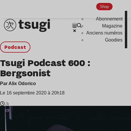
Shop
Abonnement
Magazine
Anciens numéros
Goodies
podcast
Tsugi Podcast 600 :
Bergsonist
Par Alix Odorico
Le 16 septembre 2020 à 20h18
Temps
Bergsonist
de
lecture
: