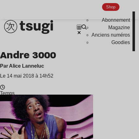
Ambient
Shop
Disco
Abonnement
Hardcore
Magazine
Global Club
Anciens numéros
Goodies
Nu Jazz
Andre 3000
Indie
Par Alice Lanneluc
Le 14 mai 2018 à 14h52
Temps
de
lecture
:
0
min