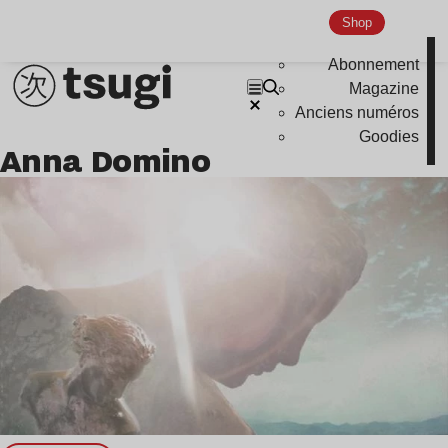
Hardcore
Shop
Global Club
Abonnement
Nu Jazz
Magazine
Indie
Anciens numéros
Goodies
Anna Domino