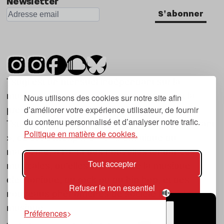
Newsletter
S'abonner
Tsugi est un mensuel indépendant sur la
musique et les nouvelles tendances, dont la
Nous utilisons des cookies sur notre site afin
d’améliorer votre expérience utilisateur, de fournir
première parution date de 2007.
du contenu personnalisé et d’analyser notre trafic.
Tsugi en japonais signifie « prochain », « suivant
Politique en matière de cookies.
», ce qui correspond à la thématique du
magazine, à l’affût des nouvelles tendances
Tout accepter
musicales, qu’elles viennent de la musique
électronique, du rock ou du hip hop, et des
Refuser le non essentiel
nouveaux phénomènes de société liés à la
musique.
Préférences