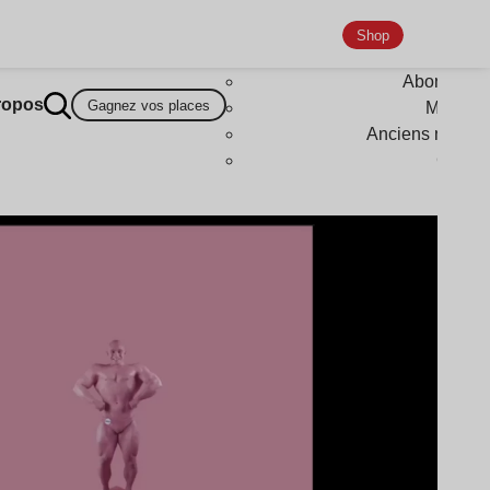
Shop
Abonneme
ropos
Gagnez vos places
Magazi
Anciens numér
Goodi