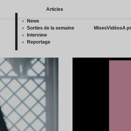
Articles
News
Sorties de la semaine
Mixes
Vidéos
A p
Interview
Reportage