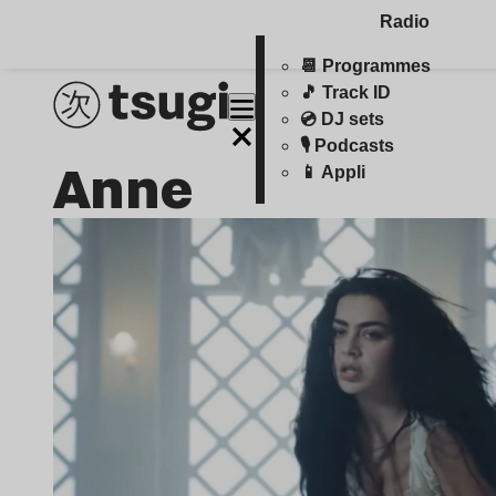
Radio
📆 Programmes
🎵 Track ID
💿 DJ sets
🎙️ Podcasts
Anne
📱 Appli