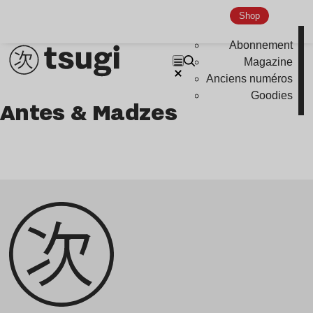
podcast
Shop
portrait
Abonnement
Magazine
Anciens numéros
Goodies
Antes & Madzes
Genre musicaux
House
Techno
Bass Music
Pop
Ambient
Disco
Hardcore
Global Club