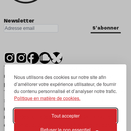
Newsletter
S'abonner
Tsugi est un mensuel indépendant sur la
musique et les nouvelles tendances, dont la
Nous utilisons des cookies sur notre site afin
d’améliorer votre expérience utilisateur, de fournir
première parution date de 2007.
du contenu personnalisé et d’analyser notre trafic.
Tsugi en japonais signifie « prochain », « suivant
Politique en matière de cookies.
», ce qui correspond à la thématique du
magazine, à l’affût des nouvelles tendances
Tout accepter
musicales, qu’elles viennent de la musique
électronique, du rock ou du hip hop, et des
Refuser le non essentiel