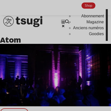
Global Club
Shop
Nu Jazz
Abonnement
Indie
Magazine
Anciens numéros
Goodies
Atom