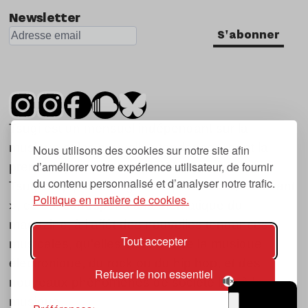
Newsletter
S'abonner
Tsugi est un mensuel indépendant sur la
musique et les nouvelles tendances, dont la
Nous utilisons des cookies sur notre site afin
d’améliorer votre expérience utilisateur, de fournir
première parution date de 2007.
du contenu personnalisé et d’analyser notre trafic.
Tsugi en japonais signifie « prochain », « suivant
Politique en matière de cookies.
», ce qui correspond à la thématique du
magazine, à l’affût des nouvelles tendances
Tout accepter
musicales, qu’elles viennent de la musique
électronique, du rock ou du hip hop, et des
Refuser le non essentiel
nouveaux phénomènes de société liés à la
musique.