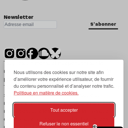
Newsletter
S'abonner
Tsugi est un mensuel indépendant sur la
musique et les nouvelles tendances, dont la
Nous utilisons des cookies sur notre site afin
d’améliorer votre expérience utilisateur, de fournir
première parution date de 2007.
du contenu personnalisé et d’analyser notre trafic.
Tsugi en japonais signifie « prochain », « suivant
Politique en matière de cookies.
», ce qui correspond à la thématique du
magazine, à l’affût des nouvelles tendances
Tout accepter
musicales, qu’elles viennent de la musique
électronique, du rock ou du hip hop, et des
Refuser le non essentiel
nouveaux phénomènes de société liés à la