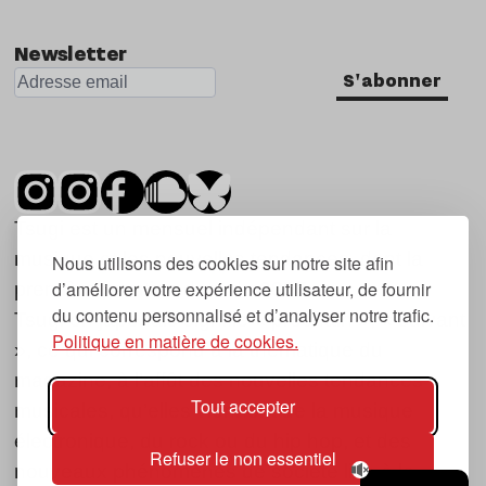
Nu Jazz
Newsletter
Indie
S'abonner
Tsugi est un mensuel indépendant sur la
musique et les nouvelles tendances, dont la
Nous utilisons des cookies sur notre site afin
d’améliorer votre expérience utilisateur, de fournir
première parution date de 2007.
du contenu personnalisé et d’analyser notre trafic.
Tsugi en japonais signifie « prochain », « suivant
Politique en matière de cookies.
», ce qui correspond à la thématique du
magazine, à l’affût des nouvelles tendances
Tout accepter
musicales, qu’elles viennent de la musique
électronique, du rock ou du hip hop, et des
Refuser le non essentiel
nouveaux phénomènes de société liés à la