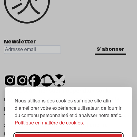
Newsletter
S'abonner
Tsugi est un mensuel indépendant sur la
musique et les nouvelles tendances, dont la
Nous utilisons des cookies sur notre site afin
d’améliorer votre expérience utilisateur, de fournir
première parution date de 2007.
du contenu personnalisé et d’analyser notre trafic.
Tsugi en japonais signifie « prochain », « suivant
Politique en matière de cookies.
», ce qui correspond à la thématique du
magazine, à l’affût des nouvelles tendances