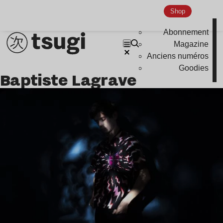
Shop
Abonnement
Magazine
Anciens numéros
Goodies
Baptiste Lagrave