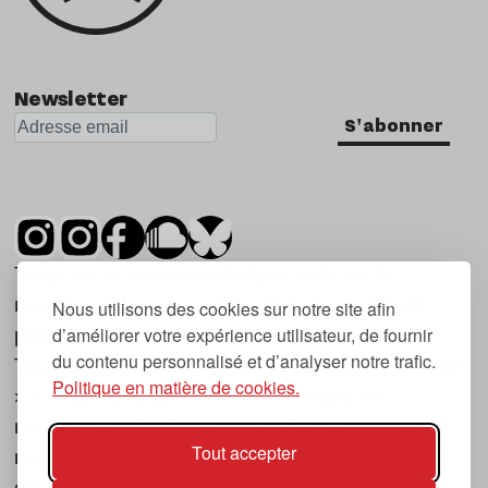
Newsletter
S'abonner
Tsugi est un mensuel indépendant sur la
musique et les nouvelles tendances, dont la
Nous utilisons des cookies sur notre site afin
d’améliorer votre expérience utilisateur, de fournir
première parution date de 2007.
du contenu personnalisé et d’analyser notre trafic.
Tsugi en japonais signifie « prochain », « suivant
Politique en matière de cookies.
», ce qui correspond à la thématique du
magazine, à l’affût des nouvelles tendances
Tout accepter
musicales, qu’elles viennent de la musique
électronique, du rock ou du hip hop, et des