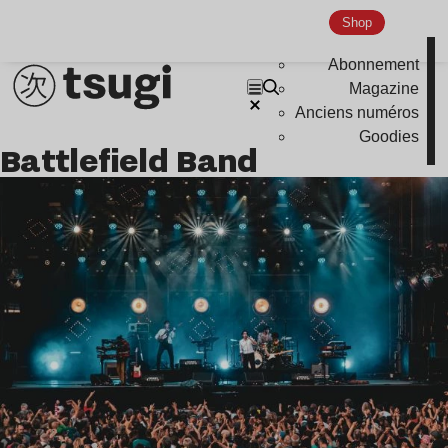
Nu Jazz
Shop
Indie
Abonnement
Magazine
Anciens numéros
Goodies
Battlefield Band