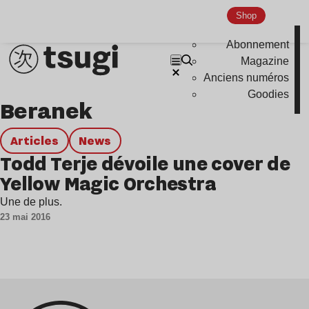
Genre musicaux
Shop
House
Abonnement
Techno
Magazine
Anciens numéros
Bass Music
Goodies
Beranek
Pop
Ambient
Articles
news
Disco
Todd Terje dévoile une cover de
Yellow Magic Orchestra
Hardcore
Global Club
Une de plus.
23 mai 2016
Nu Jazz
Indie