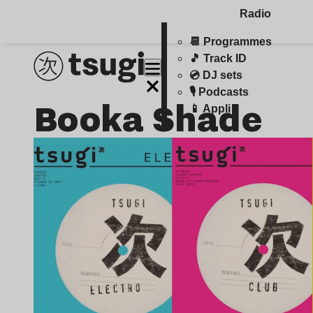
Radio
📆 Programmes
🎵 Track ID
💿 DJ sets
🎙️ Podcasts
Booka Shade
📱 Appli