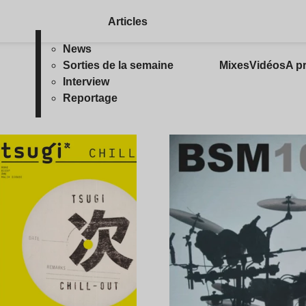
Articles
News
Sorties de la semaine
Mixes
Vidéos
A p
Interview
Reportage