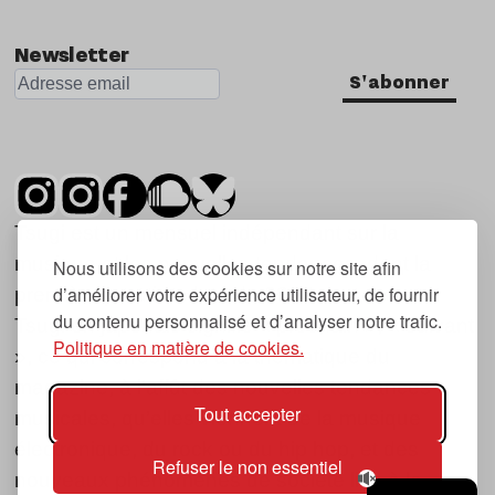
Nu Jazz
Newsletter
Indie
S'abonner
Tsugi est un mensuel indépendant sur la
musique et les nouvelles tendances, dont la
Nous utilisons des cookies sur notre site afin
d’améliorer votre expérience utilisateur, de fournir
première parution date de 2007.
du contenu personnalisé et d’analyser notre trafic.
Tsugi en japonais signifie « prochain », « suivant
Politique en matière de cookies.
», ce qui correspond à la thématique du
magazine, à l’affût des nouvelles tendances
Tout accepter
musicales, qu’elles viennent de la musique
électronique, du rock ou du hip hop, et des
Refuser le non essentiel
nouveaux phénomènes de société liés à la