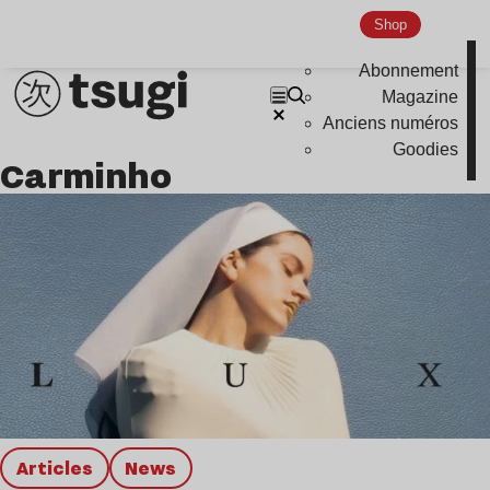
Shop
Nu Jazz
Indie
Abonnement
Magazine
Anciens numéros
Goodies
Carminho
Articles
news