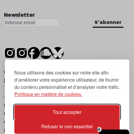
Newsletter
S'abonner
Tsugi est un mensuel indépendant sur la
musique et les nouvelles tendances, dont la
Nous utilisons des cookies sur notre site afin
d’améliorer votre expérience utilisateur, de fournir
première parution date de 2007.
du contenu personnalisé et d’analyser notre trafic.
Tsugi en japonais signifie « prochain », « suivant
Politique en matière de cookies.
», ce qui correspond à la thématique du
magazine, à l’affût des nouvelles tendances
Tout accepter
musicales, qu’elles viennent de la musique
électronique, du rock ou du hip hop, et des
Refuser le non essentiel
nouveaux phénomènes de société liés à la