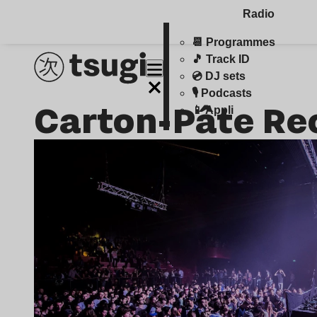
Radio
📆 Programmes
🎵 Track ID
💿 DJ sets
🎙️ Podcasts
Carton-Pâte Re
📱 Appli