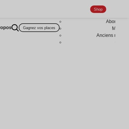
Shop
Abonneme
ropos
Gagnez vos places
Magazi
Anciens numér
Goodi