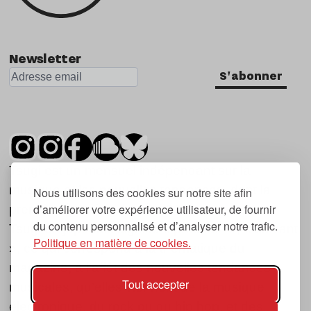
Newsletter
S'abonner
Tsugi est un mensuel indépendant sur la
musique et les nouvelles tendances, dont la
Nous utilisons des cookies sur notre site afin
d’améliorer votre expérience utilisateur, de fournir
première parution date de 2007.
du contenu personnalisé et d’analyser notre trafic.
Tsugi en japonais signifie « prochain », « suivant
Politique en matière de cookies.
», ce qui correspond à la thématique du
magazine, à l’affût des nouvelles tendances
Tout accepter
musicales, qu’elles viennent de la musique
électronique, du rock ou du hip hop, et des