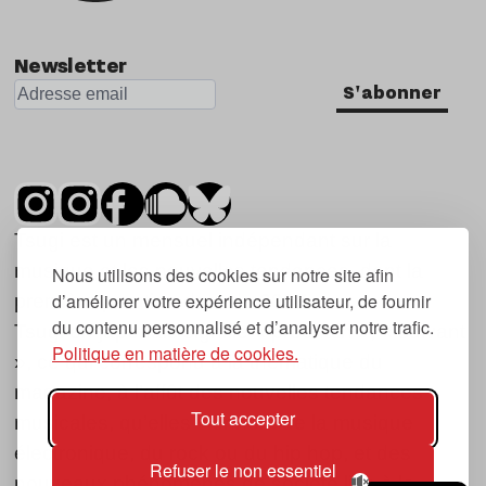
Newsletter
S'abonner
Tsugi est un mensuel indépendant sur la
musique et les nouvelles tendances, dont la
Nous utilisons des cookies sur notre site afin
d’améliorer votre expérience utilisateur, de fournir
première parution date de 2007.
du contenu personnalisé et d’analyser notre trafic.
Tsugi en japonais signifie « prochain », « suivant
Politique en matière de cookies.
», ce qui correspond à la thématique du
magazine, à l’affût des nouvelles tendances
Tout accepter
musicales, qu’elles viennent de la musique
électronique, du rock ou du hip hop, et des
Refuser le non essentiel
nouveaux phénomènes de société liés à la