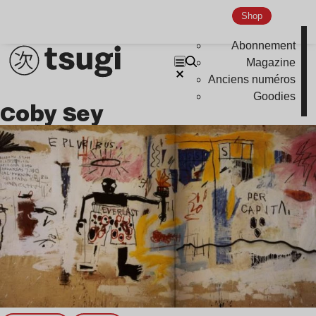
Nu Jazz
Shop
Indie
Abonnement
Magazine
Anciens numéros
Goodies
Coby Sey