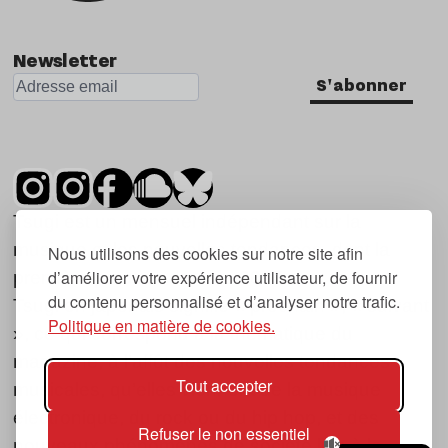
Newsletter
S'abonner
Tsugi est un mensuel indépendant sur la
musique et les nouvelles tendances, dont la
Nous utilisons des cookies sur notre site afin
d’améliorer votre expérience utilisateur, de fournir
première parution date de 2007.
du contenu personnalisé et d’analyser notre trafic.
Tsugi en japonais signifie « prochain », « suivant
Politique en matière de cookies.
», ce qui correspond à la thématique du
magazine, à l’affût des nouvelles tendances
Tout accepter
musicales, qu’elles viennent de la musique
électronique, du rock ou du hip hop, et des
Refuser le non essentiel
nouveaux phénomènes de société liés à la