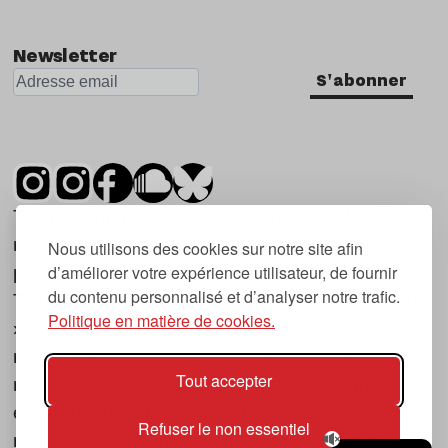
Newsletter
S'abonner
Tsugi est un mensuel indépendant sur la
musique et les nouvelles tendances, dont la
Nous utilisons des cookies sur notre site afin
d’améliorer votre expérience utilisateur, de fournir
première parution date de 2007.
du contenu personnalisé et d’analyser notre trafic.
Tsugi en japonais signifie « prochain », « suivant
Politique en matière de cookies.
», ce qui correspond à la thématique du
magazine, à l’affût des nouvelles tendances
Tout accepter
musicales, qu’elles viennent de la musique
électronique, du rock ou du hip hop, et des
Refuser le non essentiel
nouveaux phénomènes de société liés à la