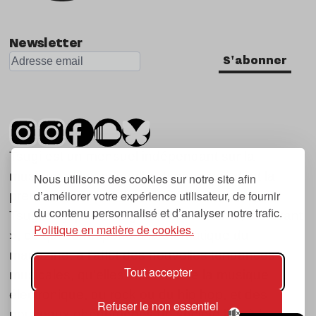
Newsletter
S'abonner
Tsugi est un mensuel indépendant sur la
musique et les nouvelles tendances, dont la
Nous utilisons des cookies sur notre site afin
d’améliorer votre expérience utilisateur, de fournir
première parution date de 2007.
du contenu personnalisé et d’analyser notre trafic.
Tsugi en japonais signifie « prochain », « suivant
Politique en matière de cookies.
», ce qui correspond à la thématique du
magazine, à l’affût des nouvelles tendances
Tout accepter
musicales, qu’elles viennent de la musique
électronique, du rock ou du hip hop, et des
Refuser le non essentiel
nouveaux phénomènes de société liés à la