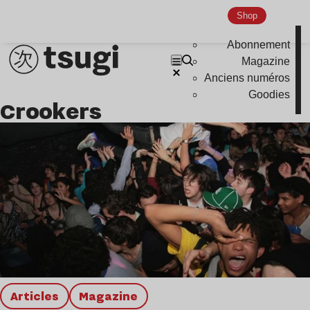
Global Club
Shop
Nu Jazz
Abonnement
Indie
Magazine
Anciens numéros
Goodies
Crookers
Articles
magazine