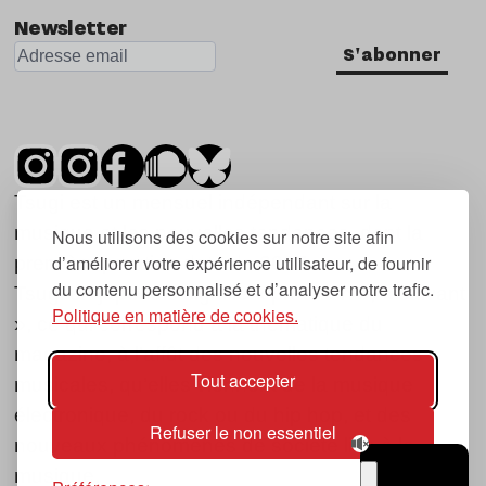
Newsletter
S'abonner
Tsugi est un mensuel indépendant sur la
musique et les nouvelles tendances, dont la
Nous utilisons des cookies sur notre site afin
d’améliorer votre expérience utilisateur, de fournir
première parution date de 2007.
du contenu personnalisé et d’analyser notre trafic.
Tsugi en japonais signifie « prochain », « suivant
Politique en matière de cookies.
», ce qui correspond à la thématique du
magazine, à l’affût des nouvelles tendances
Tout accepter
musicales, qu’elles viennent de la musique
électronique, du rock ou du hip hop, et des
Refuser le non essentiel
nouveaux phénomènes de société liés à la
musique.