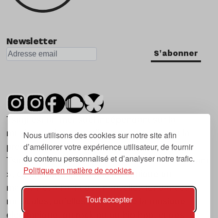
Newsletter
S'abonner
Tsugi est un mensuel indépendant sur la
musique et les nouvelles tendances, dont la
Nous utilisons des cookies sur notre site afin
d’améliorer votre expérience utilisateur, de fournir
première parution date de 2007.
du contenu personnalisé et d’analyser notre trafic.
Tsugi en japonais signifie « prochain », « suivant
Politique en matière de cookies.
», ce qui correspond à la thématique du
magazine, à l’affût des nouvelles tendances
Tout accepter
musicales, qu’elles viennent de la musique
électronique, du rock ou du hip hop, et des