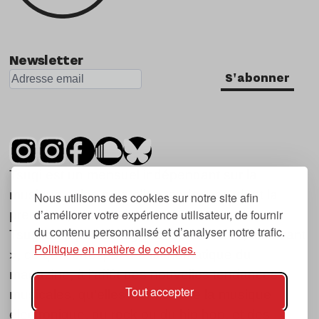
Newsletter
S'abonner
Tsugi est un mensuel indépendant sur la
musique et les nouvelles tendances, dont la
Nous utilisons des cookies sur notre site afin
d’améliorer votre expérience utilisateur, de fournir
première parution date de 2007.
du contenu personnalisé et d’analyser notre trafic.
Tsugi en japonais signifie « prochain », « suivant
Politique en matière de cookies.
», ce qui correspond à la thématique du
magazine, à l’affût des nouvelles tendances
Tout accepter
musicales, qu’elles viennent de la musique
électronique, du rock ou du hip hop, et des