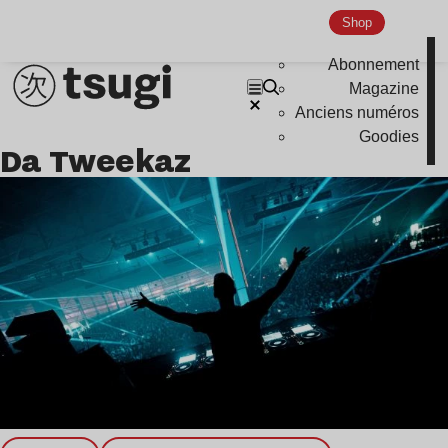
Shop
Nu Jazz
Indie
Abonnement
Magazine
Anciens numéros
Goodies
Da Tweekaz