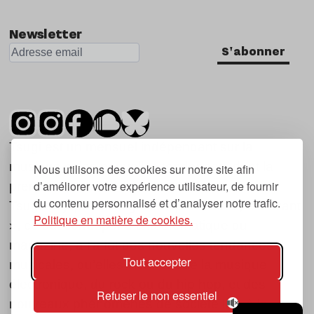
Newsletter
S'abonner
Tsugi est un mensuel indépendant sur la
musique et les nouvelles tendances, dont la
Nous utilisons des cookies sur notre site afin
d’améliorer votre expérience utilisateur, de fournir
première parution date de 2007.
du contenu personnalisé et d’analyser notre trafic.
Tsugi en japonais signifie « prochain », « suivant
Politique en matière de cookies.
», ce qui correspond à la thématique du
magazine, à l’affût des nouvelles tendances
Tout accepter
musicales, qu’elles viennent de la musique
électronique, du rock ou du hip hop, et des
Refuser le non essentiel
nouveaux phénomènes de société liés à la