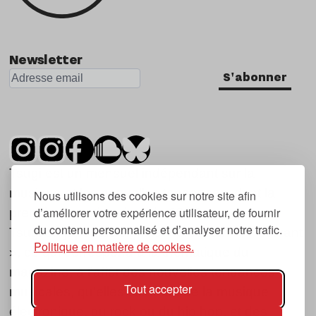
Newsletter
S'abonner
Tsugi est un mensuel indépendant sur la
musique et les nouvelles tendances, dont la
Nous utilisons des cookies sur notre site afin
d’améliorer votre expérience utilisateur, de fournir
première parution date de 2007.
du contenu personnalisé et d’analyser notre trafic.
Tsugi en japonais signifie « prochain », « suivant
Politique en matière de cookies.
», ce qui correspond à la thématique du
magazine, à l’affût des nouvelles tendances
Tout accepter
musicales, qu’elles viennent de la musique
électronique, du rock ou du hip hop, et des