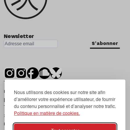
Newsletter
S'abonner
Tsugi est un mensuel indépendant sur la
musique et les nouvelles tendances, dont la
Nous utilisons des cookies sur notre site afin
d’améliorer votre expérience utilisateur, de fournir
première parution date de 2007.
du contenu personnalisé et d’analyser notre trafic.
Tsugi en japonais signifie « prochain », « suivant
Politique en matière de cookies.
», ce qui correspond à la thématique du
magazine, à l’affût des nouvelles tendances