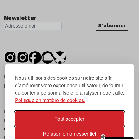
Newsletter
S'abonner
Tsugi est un mensuel indépendant sur la
musique et les nouvelles tendances, dont la
Nous utilisons des cookies sur notre site afin
d’améliorer votre expérience utilisateur, de fournir
première parution date de 2007.
du contenu personnalisé et d’analyser notre trafic.
Tsugi en japonais signifie « prochain », « suivant
Politique en matière de cookies.
», ce qui correspond à la thématique du
magazine, à l’affût des nouvelles tendances
Tout accepter
musicales, qu’elles viennent de la musique
électronique, du rock ou du hip hop, et des
Refuser le non essentiel
nouveaux phénomènes de société liés à la