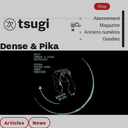
Shop
Abonnement
Magazine
Anciens numéros
Goodies
Dense & Pika
Articles
news