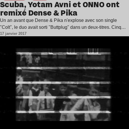
Scuba, Yotam Avni et ONNO ont
remixé Dense & Pika
Un an avant que Dense & Pika n'explose avec son single
"Colt", le duo avait sorti "Buttplug" dans un deux-titres. Cinq…
17 janvier 2017