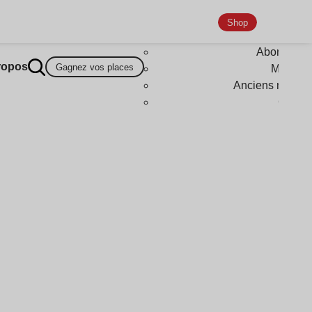
Shop
Abonneme
ropos
Gagnez vos places
Magazi
Anciens numér
Goodi