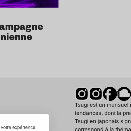
 campagne
onienne
Tsugi est un mensuel 
tendances, dont la pr
Tsugi en japonais signi
r votre expérience
correspond à la thémat