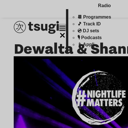
Radio
📆 Programmes
🎵 Track ID
💿 DJ sets
🎙️ Podcasts
Dewalta & Sha
📱 Appli