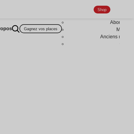
Shop
Abonneme
ropos
Gagnez vos places
Magazi
Anciens numér
Goodi