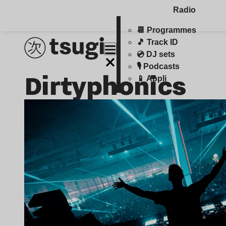
Radio
📆 Programmes
🎵 Track ID
💿 DJ sets
🎙️ Podcasts
Dirtyphonics
📱 Appli