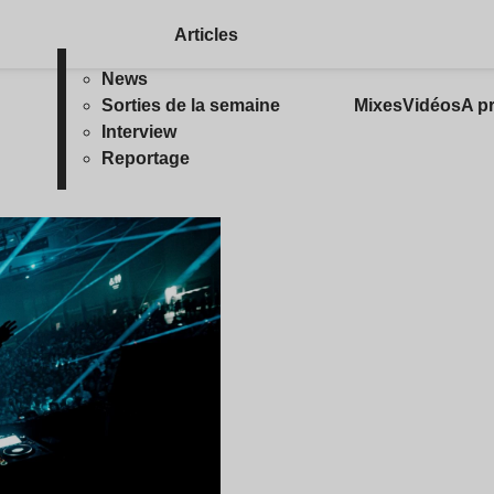
Articles
News
Sorties de la semaine
Mixes
Vidéos
A p
Interview
Reportage