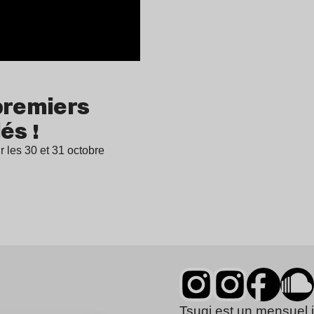
premiers
és !
 les 30 et 31 octobre
Tsugi est un mensuel 