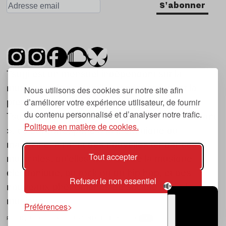
S'abonner
Tsugi est un mensuel indépendant sur la
musique et les nouvelles tendances, dont la
Nous utilisons des cookies sur notre site afin
d’améliorer votre expérience utilisateur, de fournir
première parution date de 2007.
du contenu personnalisé et d’analyser notre trafic.
Tsugi en japonais signifie « prochain », « suivant
Politique en matière de cookies.
», ce qui correspond à la thématique du
magazine, à l’affût des nouvelles tendances
Tout accepter
musicales, qu’elles viennent de la musique
électronique, du rock ou du hip hop, et des
Refuser le non essentiel
nouveaux phénomènes de société liés à la
musique.
Préférences
POLITIQUE DE COOKIES (UE)
CONTACT
CHOIX RGPD
TSUGI
RADIO