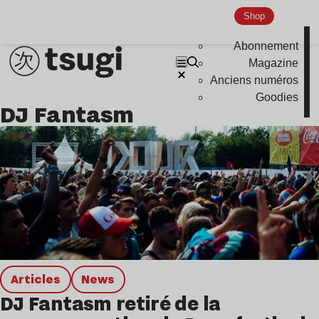
Hardcore
Shop
Global Club
Abonnement
Magazine
Nu Jazz
Anciens numéros
Indie
Goodies
DJ Fantasm
Articles
news
DJ Fantasm retiré de la