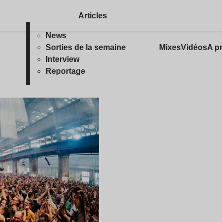
Articles
News
Sorties de la semaine
Mixes
Vidéos
A p
Interview
Reportage