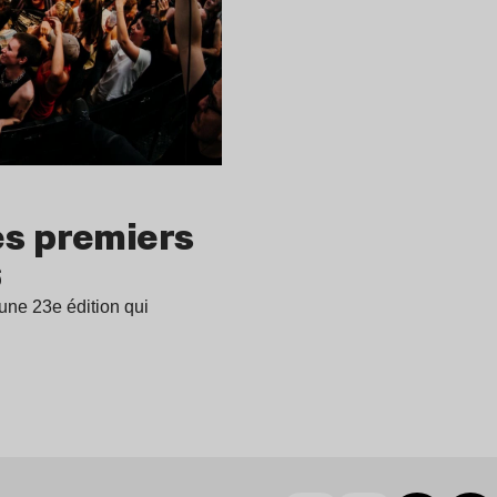
es premiers
6
une 23e édition qui