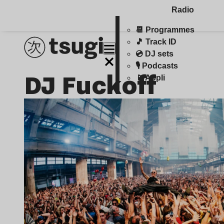
Radio
📆 Programmes
🎵 Track ID
💿 DJ sets
🎙️ Podcasts
DJ Fuckoff
📱 Appli