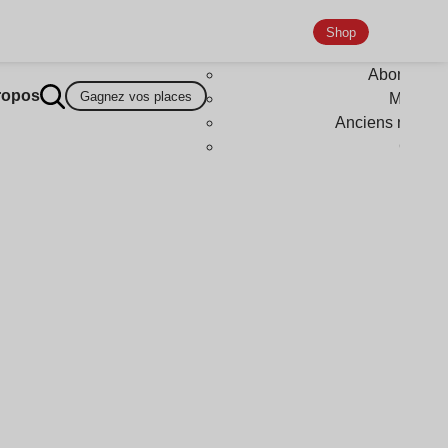
Shop
Abonneme
ropos
Gagnez vos places
Magazi
Anciens numér
Goodi