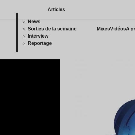
Articles
News
Sorties de la semaine
Mixes
Vidéos
A p
Interview
Reportage