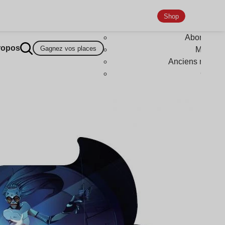
Shop
Abonneme
ropos
Gagnez vos places
Magazi
Anciens numér
Goodi