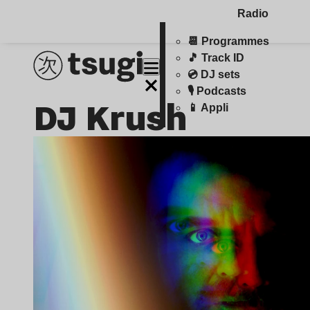
Radio
📆 Programmes
🎵 Track ID
💿 DJ sets
🎙️ Podcasts
DJ Krush
📱 Appli