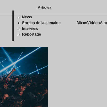
Articles
News
Sorties de la semaine
Mixes
Vidéos
A p
Interview
Reportage