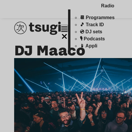
Radio
📆 Programmes
🎵 Track ID
💿 DJ sets
🎙️ Podcasts
DJ Maaco
📱 Appli