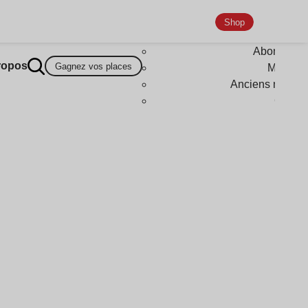
Shop
Abonneme
ropos
Gagnez vos places
Magazi
Anciens numér
Goodi