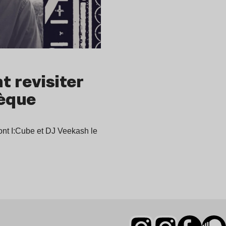
t revisiter
hèque
ront I:Cube et DJ Veekash le