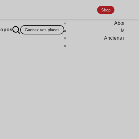
Shop
Abonneme
ropos
Gagnez vos places
Magazi
Anciens numér
Goodi