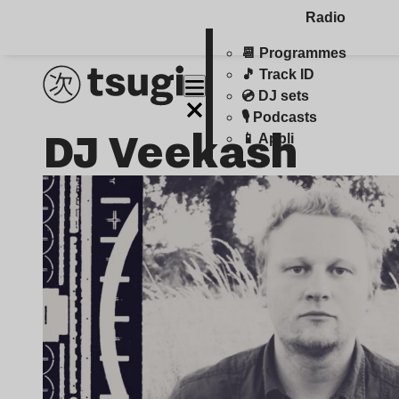
Radio
📆 Programmes
🎵 Track ID
💿 DJ sets
🎙️ Podcasts
DJ Veekash
📱 Appli