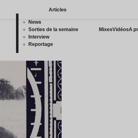
Articles
News
Sorties de la semaine
Mixes
Vidéos
A p
Interview
Reportage