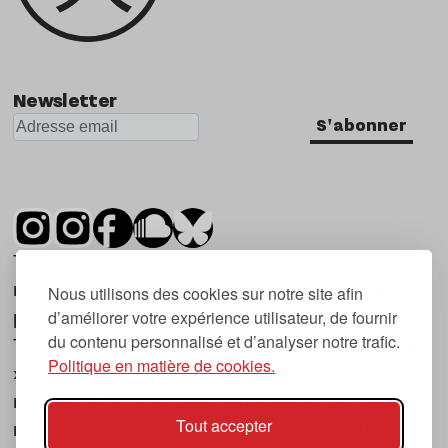
Newsletter
S'abonner
Tsugi est un mensuel indépendant sur la
musique et les nouvelles tendances, dont la
Nous utilisons des cookies sur notre site afin
d’améliorer votre expérience utilisateur, de fournir
première parution date de 2007.
du contenu personnalisé et d’analyser notre trafic.
Tsugi en japonais signifie « prochain », « suivant
Politique en matière de cookies.
», ce qui correspond à la thématique du
magazine, à l’affût des nouvelles tendances
Tout accepter
musicales, qu’elles viennent de la musique