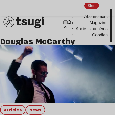
Global Club
Shop
Nu Jazz
Abonnement
Indie
Magazine
Anciens numéros
Goodies
Douglas McCarthy
Articles
news