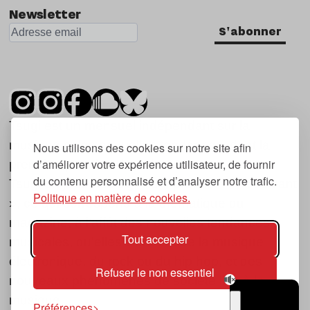
Newsletter
S'abonner
Tsugi est un mensuel indépendant sur la
musique et les nouvelles tendances, dont la
Nous utilisons des cookies sur notre site afin
d’améliorer votre expérience utilisateur, de fournir
première parution date de 2007.
du contenu personnalisé et d’analyser notre trafic.
Tsugi en japonais signifie « prochain », « suivant
Politique en matière de cookies.
», ce qui correspond à la thématique du
magazine, à l’affût des nouvelles tendances
Tout accepter
musicales, qu’elles viennent de la musique
électronique, du rock ou du hip hop, et des
Refuser le non essentiel
nouveaux phénomènes de société liés à la
musique.
Préférences